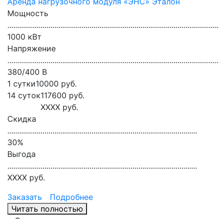
Аренда нагрузочного модуля «ЭНС» Эталон
Мощность
............................................................................................................
1000 кВт
Напряжение
............................................................................................................
380/400 В
1 сутки
10000
руб.
14 суток
117600
руб.
XXXX
руб.
Скидка
.................................................................................................
30
%
Выгода
.................................................................................................
XXXX
руб.
Заказать
Подробнее
Читать полностью